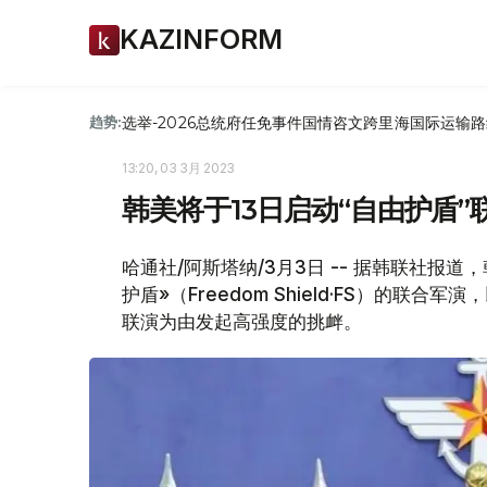
KAZINFORM
选举-2026
总统府
任免
事件
国情咨文
跨里海国际运输路
趋势:
13:20, 03 3月 2023
韩美将于13日启动“自由护盾”
哈通社/阿斯塔纳/3月3日 -- 据韩联社报
护盾»（Freedom Shield·FS）的
联演为由发起高强度的挑衅。