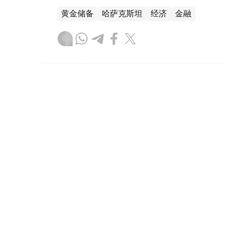
黄金储备
哈萨克斯坦
经济
金融
木合塔尔 哈力木拉
编译
08:31, 31 7月 2026
哈萨克斯坦是全球五大黄金购
（哈萨克国际通讯社讯）根据世界黄金协会（Worl
坦成为2026年第二季度全球央行黄金购买