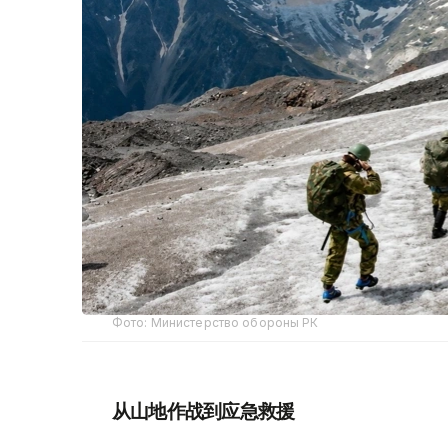
Фото: Министерство обороны РК
从山地作战到应急救援