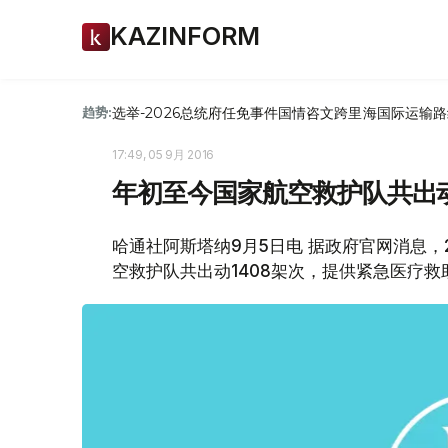
KAZINFORM
选举-2026
总统府
任免
事件
国情咨文
跨里海国际运输路
趋势:
17:49, 05 9月 2016
年初至今国家航空救护队共出动
哈通社阿斯塔纳9月5日电 据政府官网消息，
空救护队共出动1408架次，提供紧急医疗救助