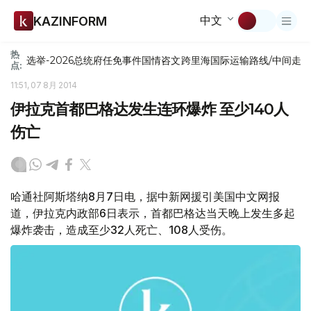
中文
KAZINFORM
热
选举-2026
总统府
任免
事件
国情咨文
跨里海国际运输路线/中间走
点:
11:51, 07 8月 2014
伊拉克首都巴格达发生连环爆炸 至少140人
伤亡
哈通社阿斯塔纳8月7日电，据中新网援引美国中文网报
道，伊拉克内政部6日表示，首都巴格达当天晚上发生多起
爆炸袭击，造成至少32人死亡、108人受伤。