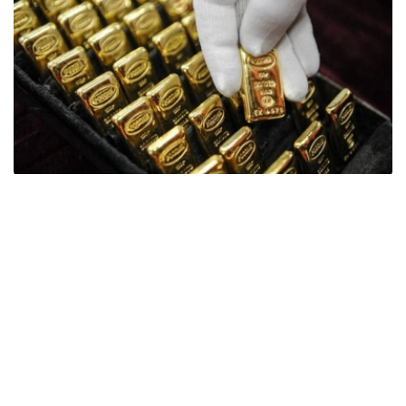
Фото: ӨзА
季度报告显示，哈萨克斯坦国家银行黄金储备增加了15吨。
波兰是2026年第二季度最大的黄金买家。该国在2026年第
二季度增加了51吨黄金储备。
中国购买了33吨黄金，乌兹别克斯坦购买了16吨，哈萨克
斯坦购买了15吨。约旦和捷克共和国的中央银行也分别增加
了6吨黄金储备。
全球各国央行在第二季度共购买了约289吨黄金，比2025年