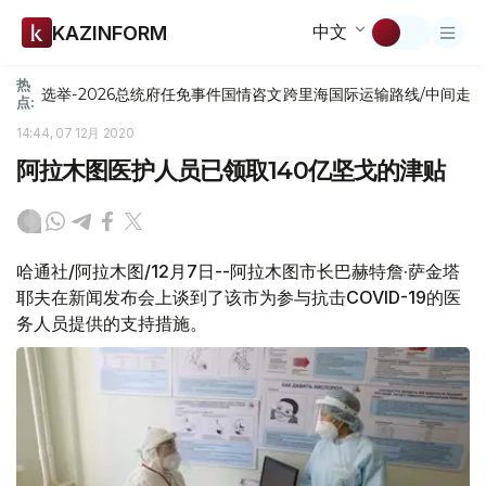
中文
KAZINFORM
热
选举-2026
总统府
任免
事件
国情咨文
跨里海国际运输路线/中间走
点:
14:44, 07 12月 2020
阿拉木图医护人员已领取140亿坚戈的津贴
哈通社/阿拉木图/12月7日--阿拉木图市长巴赫特詹·萨金塔
耶夫在新闻发布会上谈到了该市为参与抗击COVID-19的医
务人员提供的支持措施。