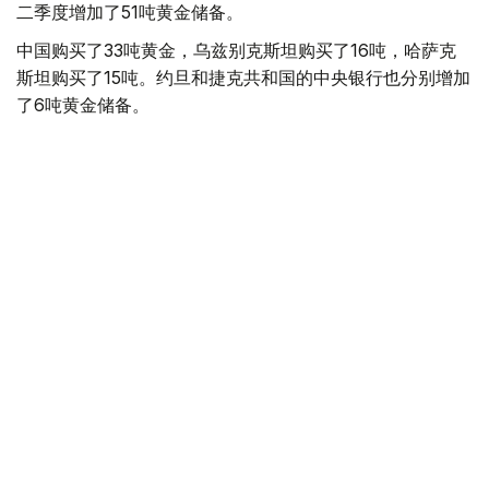
二季度增加了51吨黄金储备。
中国购买了33吨黄金，乌兹别克斯坦购买了16吨，哈萨克
斯坦购买了15吨。约旦和捷克共和国的中央银行也分别增加
了6吨黄金储备。
全球各国央行在第二季度共购买了约289吨黄金，比2025年
同期增长了62%。去年同期，黄金购买量约为178吨。
世界黄金协会称，黄金需求的增长受到地缘政治不确定性、
本季度贵金属价格下跌，以及各国寻求国际储备多元化等因
素的影响。
根据该协会进行的一项调查，89%的央行行长预计未来一
年全球黄金储备量将会增加。45%的受访者表示，他们的
国家计划增加黄金储备。
黄金储备
哈萨克斯坦
经济
央行
金融
木合塔尔 哈力木拉