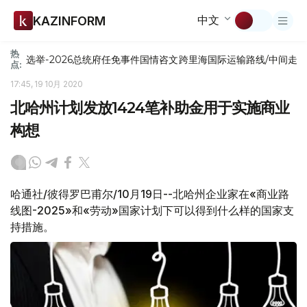
中文
KAZINFORM
热
选举-2026
总统府
任免
事件
国情咨文
跨里海国际运输路线/中间走
点:
17:45, 19 10月 2020
北哈州计划发放1424笔补助金用于实施商业
构想
哈通社/彼得罗巴甫尔/10月19日--北哈州企业家在«商业路
线图-2025»和«劳动»国家计划下可以得到什么样的国家支
持措施。