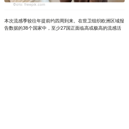
Фото: freepik.com
本次流感季较往年提前约四周到来。在世卫组织欧洲区域报
告数据的38个国家中，至少27国正面临高或极高的流感活
跃水平。
在爱尔兰、吉尔吉斯斯坦、黑山、塞尔维亚、斯洛文尼亚及
英国六国，接受流感样症状检测的患者中超过半数确诊感染
流感病毒。
世卫组织欧洲区域主任克鲁格指出，新型流感毒株——
AH3N2亚型流感病毒——正成为当前感染的主要致病原，
虽然尚无证据显示其致病严重程度有所增加。这一季节性流
感新变种已占欧洲区域确诊病例的90%，表明流感病毒的
微小基因变异就足以对卫生系统构成巨大压力，原因在于人
群对该新变体尚未建立足够的免疫屏障。
尽管疫苗未必能完全阻断感染，但来自英国的早期数据显
示，现行季节性流感疫苗可显著降低因AH3N2亚型流感病