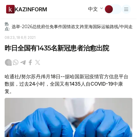
中文
KAZINFORM
热
选举-2026
总统府
任免
事件
国情咨文
跨里海国际运输路线/中间走
点:
08:23, 18 6月 2021
昨日全国有1435名新冠患者治愈出院
哈通社/努尔苏丹/6月18日--据哈国新冠疫情官方信息平台
数据，过去24小时，全国又有1435人自COVID-19中康
复。