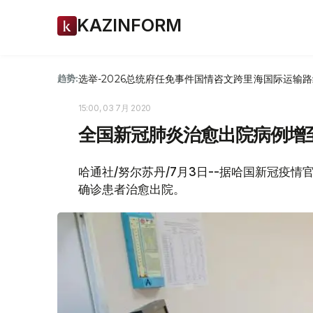
KAZINFORM
选举-2026
总统府
任免
事件
国情咨文
跨里海国际运输路
趋势:
15:00, 03 7月 2020
全国新冠肺炎治愈出院病例增至1
哈通社/努尔苏丹/7月3日--据哈国新冠疫
确诊患者治愈出院。