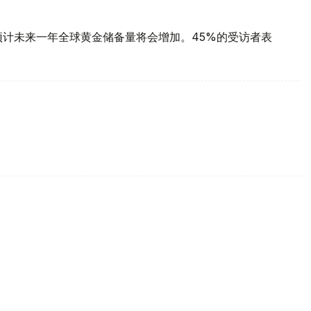
预计未来一年全球黄金储备量将会增加。45%的受访者表
每克报61889坚戈