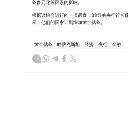
备多元化等因素的影响。
根据该协会进行的一项调查，89%的央行行长
示，他们的国家计划增加黄金储备。
黄金储备
哈萨克斯坦
经济
央行
金融
木合塔尔 哈力木拉
编译
12:31, 30 7月 2026
黄金价格一周小幅回落 国内金价