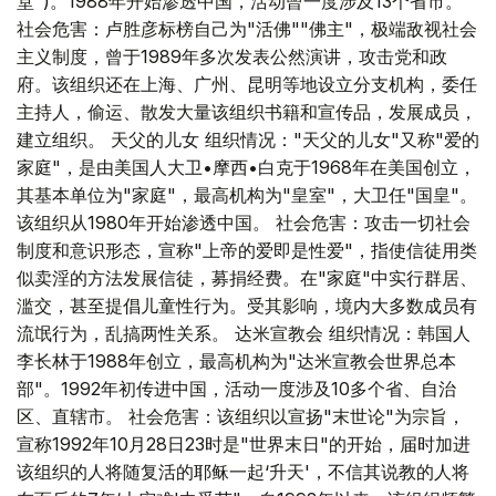
堂")。1988年开始渗透中国，活动曾一度涉及13个省市。
社会危害：卢胜彦标榜自己为"活佛""佛主"，极端敌视社会
主义制度，曾于1989年多次发表公然演讲，攻击党和政
府。该组织还在上海、广州、昆明等地设立分支机构，委任
主持人，偷运、散发大量该组织书籍和宣传品，发展成员，
建立组织。 天父的儿女 组织情况："天父的儿女"又称"爱的
家庭"，是由美国人大卫•摩西•白克于1968年在美国创立，
其基本单位为"家庭"，最高机构为"皇室"，大卫任"国皇"。
该组织从1980年开始渗透中国。 社会危害：攻击一切社会
制度和意识形态，宣称"上帝的爱即是性爱"，指使信徒用类
似卖淫的方法发展信徒，募捐经费。在"家庭"中实行群居、
滥交，甚至提倡儿童性行为。受其影响，境内大多数成员有
流氓行为，乱搞两性关系。 达米宣教会 组织情况：韩国人
李长林于1988年创立，最高机构为"达米宣教会世界总本
部"。1992年初传进中国，活动一度涉及10多个省、自治
区、直辖市。 社会危害：该组织以宣扬"末世论"为宗旨，
宣称1992年10月28日23时是"世界末日"的开始，届时加进
该组织的人将随复活的耶稣一起‘升天'，不信其说教的人将