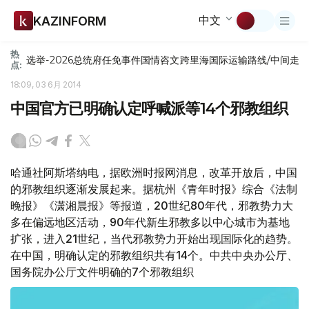
中文
KAZINFORM
热
选举-2026
总统府
任免
事件
国情咨文
跨里海国际运输路线/中间走
点:
18:09, 03 6月 2014
中国官方已明确认定呼喊派等14个邪教组织
哈通社阿斯塔纳电，据欧洲时报网消息，改革开放后，中国
的邪教组织逐渐发展起来。据杭州《青年时报》综合《法制
晚报》《潇湘晨报》等报道，20世纪80年代，邪教势力大
多在偏远地区活动，90年代新生邪教多以中心城市为基地
扩张，进入21世纪，当代邪教势力开始出现国际化的趋势。
在中国，明确认定的邪教组织共有14个。中共中央办公厅、
国务院办公厅文件明确的7个邪教组织