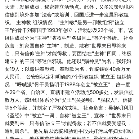
大陆，发展成员，秘密建立活动点。此外，又多次策动境内
信徒到境外参加"法会"或培训，回国后进一步发展邪教组
织。 主神教 组织情况："主神教"是另一邪教组织"被立
王"的骨干刘家国于1993年创立，活动涉及22个省、市。该
组织成员分为"主神""省权柄""各级同工"等7个等级。 社会
危害：刘家国自称"主神"，制造、散布"世界末日即将来
临，只有信仰‘主神'才能得救，要团结在"主神"四周，终极
建立神的王国"等迷信邪说。他还以"赐神灵"为名，强奸妇
女19人；以缴纳奉献粮、奉献款为名，诈骗钱财40余万元
人民币。 公安部认定和明确的7个邪教组织 被立王 组织情
况："呼喊派"骨干吴扬明于1988年创立"被立王"，曾一度
在29个省、自治区、直辖市建立活动点500多处，发展信徒
数万人。该组织体系分为"父王"(吴扬明)、"服权人"、信徒
等5个等级，并制定了严格的戒律。 社会危害：吴扬明利用
《圣经》中"被立"一词，自称"被立王"，宣称："世界末日
就要到来，只有信‘被立王'才能得救；若不信就要受惩罚，
遭到屠杀"。 他先后以诱骗和胁迫手段共奸污成年妇女和幼
女数十人。他还要求信徒缴纳"奉献款"，聚敛钱财数十万