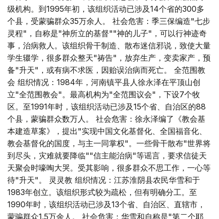
级机构。到1995年初，该组织活动已涉及14个省的300多
个县，受蒙骗群众35万余人。 社会危害：季三保编造"七步
灵程"，自称是"神所立的基督""神的儿子"，可以行神迹奇
事，治病救人。该组织骨干制造、散布迷信邪说，致使大量
学生辍学，很多群众整天"祷告"，放弃生产，变卖家产，预
备"升天"，或有病不求医，因贻误治病而死亡。 全范围教
会 组织情况：1984年，河南镇平县人徐永泽在平顶山创
立"全范围教会"。最高机构为"全范围议会"，下设7个牧
区。至1991年时，该组织活动已涉及15个省、自治区的88
个县，蒙骗群众数万人。 社会危害：徐永泽编了《教会基
本建造草案》，提出"实现中国文化基督化、全国福音化、
教会基督化的国度，与主一同掌权"。一些骨干散布"世界将
到尽头，灾难就要降临""信主能治病"等谣言，要求信徒天
天聚会时嚎啕大哭。受其影响，很多群众不思工作，一心等
待"升天"。 灵灵教 组织情况：江苏淮阴县农民华雪和于
1983年创立。该组织形式较为疏松，但有明确分工。至
1990年时，该组织活动已涉及13个省、自治区、直辖市，
蒙骗群众1.5万余人。 社会危害：华雪和自称是"第二个耶