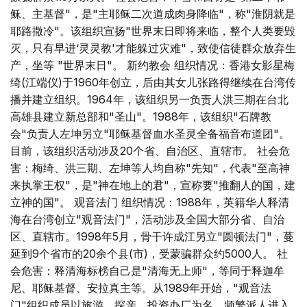
稣、主基督"，是"主耶稣二次道成肉身降临"，称"淮阴就是
耶路撒冷"。该组织宣扬"世界末日即将来临，整个人类要毁
灭，只有早进‘灵灵教'才能躲过灾难"，致使信徒群众放弃生
产，坐等 "世界末日"。 新约教会 组织情况：香港女影星梅
绮(江端仪)于1960年创立，后由其女儿张路得继续在台湾传
播并建立组织。1964年，该组织另一负责人洪三期在台北
高雄县建立新总部和"圣山"。1988年，该组织"石牌教
会"负责人左坤另立"耶稣基督血水圣灵全备福音布道团"。
目前，该组织活动涉及20个省、自治区、直辖市。 社会危
害：梅绮、洪三期、左坤等人均自称"先知"，代表"至高神
来执掌王权"，是"神在地上的君"，宣称要"推翻人的国，建
立神的国"。 观音法门 组织情况：1988年，英籍华人释清
海在台湾创立"观音法门"，活动涉及全国大部分省、自治
区、直辖市。1998年5月，骨干许成江另立"圆顿法门"，蔓
延到9个省市的20余个县(市)，受蒙骗群众约5000人。 社
会危害：释清海标榜自己是"清海无上师"，等同于释迦牟
尼、耶稣基督、安拉真主等。从1989年开始，"观音法
门"组织成员以旅游、探亲、投资办厂为名，频繁派人进入