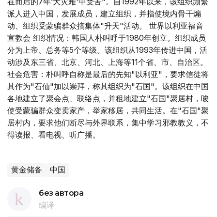
在而后的7年‘大灾难'中受苦"。自1992年以来，该组织频繁
派人进入中国，发展成员，建立组织，并指使境内骨干煽
动、组织受蒙骗群众搞集体"升天"活动。 世界以利亚福音
宣教会 组织情况：韩国人朴叫呼于1980年创立。组织成员
分为上帝、总务等5个等级。该组织从1993年传进中国，活
动涉及东三省、北京、河北、上海等11个省、市、自治区。
社会危害：朴叫呼自称是最后的先知"以利亚"，要求信徒将
其作为"石仙"加以崇拜，称其组织为"石国"。该组织在中国
各地建立了聚会点、联络点，并租地建立"石国"聚居村，唆
使受蒙骗群众变卖家产，举家移居，共同生活。在"石国"聚
居村内，要求他们断尽与外界联系，集中学习邪教教义，不
得读报、看电视、听广播。
黄金储备
中国
без автора
编译