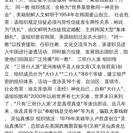
元。 同一教 组织情况：全称为"世界基督教同一神灵协
会"，美籍朝鲜人文鲜明于1954年在韩国釜山创立。 社会危
害：该组织规定信徒必须与异性信徒发生两性关系，称此
为"洗礼"，由文鲜明为信徒指定婚配，主持跨国大型"集体
婚礼"。该组织曾在韩国、美国组织过反共大游行。"同一
教"以投资援助、任职任教、文化交流等为名，派遣职员进
入中国进行渗透活动。同时极力拉拢、发展我出国职员，指
使他们回国后广泛传播"同一教"。 三班仆人派 组织情
况："三班仆人派"是河南镇平县人徐文库(又名徐双富)创
立，组织成员分为"大仆人""二仆人"等6个等级，建立较严
密的组织体系，活动一度涉及18个省、自治区、直辖市。
社会危害：徐文库借用《圣经》神化自己，自称"大仆人"。
该组织散布"2000年以前世界有七大灾难，世界末日来到
了，"只有‘三班仆人派'才是真理真道"等迷信邪说。近几年
来，徐及其骨干以"奉献钱是交给神"等为名，骗取大量钱财
。 灵仙真佛宗 组织情况：1979年美籍华人卢胜彦创立"灵
仙真佛宗"，总部设在美国西雅图雷躲寺(又称"灵仙真舍总