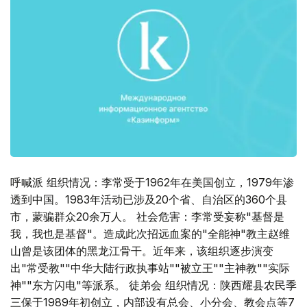
呼喊派 组织情况：李常受于1962年在美国创立，1979年渗
透到中国。1983年活动已涉及20个省、自治区的360个县
市，蒙骗群众20余万人。 社会危害：李常受妄称"基督是
我，我也是基督"。造成此次招远血案的"全能神"教主赵维
山曾是该团体的黑龙江骨干。近年来，该组织逐步演变
出"常受教""中华大陆行政执事站""被立王""主神教""实际
神""东方闪电"等派系。 徒弟会 组织情况：陕西耀县农民季
三保于1989年初创立，内部设有总会、小分会、教会点等7