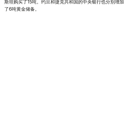
斯坦购买了15吨。约旦和捷克共和国的中央银行也分别增加
了6吨黄金储备。
全球各国央行在第二季度共购买了约289吨黄金，比2025年
同期增长了62%。去年同期，黄金购买量约为178吨。
世界黄金协会称，黄金需求的增长受到地缘政治不确定性、
本季度贵金属价格下跌，以及各国寻求国际储备多元化等因
素的影响。
根据该协会进行的一项调查，89%的央行行长预计未来一
年全球黄金储备量将会增加。45%的受访者表示，他们的
国家计划增加黄金储备。
黄金储备
哈萨克斯坦
经济
央行
金融
木合塔尔 哈力木拉
编译