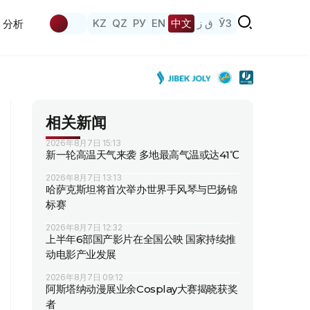
KZ
QZ
РУ
EN
中文
ق ز
ЎЗ
分析
相关新闻
2026年8月7日 15:13
新一轮高温天气来袭 多地最高气温或达41℃
2026年8月7日 13:13
哈萨克斯坦将首次举办世界手风琴与巴扬锦
标赛
2026年8月7日 12:32
上半年6部国产影片在全国公映 国家持续推
动电影产业发展
2026年8月7日 09:12
阿斯塔纳动漫展业余Cosplay大赛揭晓获奖
者