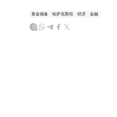
黄金储备
哈萨克斯坦
经济
金融
木合塔尔 哈力木拉
编译
08:31, 31 7月 2026
哈萨克斯坦是全球五大黄金购
（哈萨克国际通讯社讯）根据世界黄金协会（Worl
坦成为2026年第二季度全球央行黄金购买