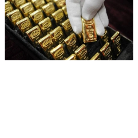
Фото: ӨзА
季度报告显示，哈萨克斯坦国家银行黄金储备增加了15吨。
波兰是2026年第二季度最大的黄金买家。该国在2026年第
二季度增加了51吨黄金储备。
中国购买了33吨黄金，乌兹别克斯坦购买了16吨，哈萨克
斯坦购买了15吨。约旦和捷克共和国的中央银行也分别增加
了6吨黄金储备。
全球各国央行在第二季度共购买了约289吨黄金，比2025年