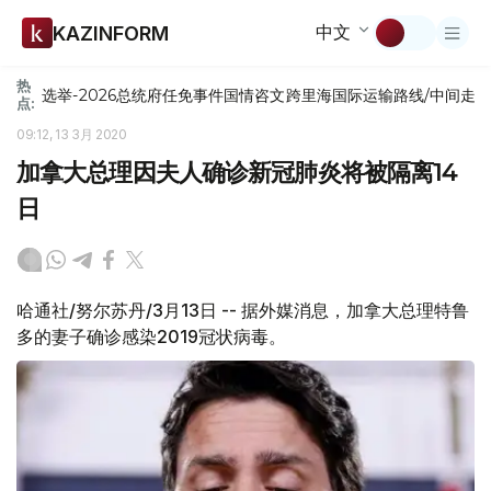
中文
KAZINFORM
热
选举-2026
总统府
任免
事件
国情咨文
跨里海国际运输路线/中间走
点:
09:12, 13 3月 2020
加拿大总理因夫人确诊新冠肺炎将被隔离14
日
哈通社/努尔苏丹/3月13日 -- 据外媒消息，加拿大总理特鲁
多的妻子确诊感染2019冠状病毒。