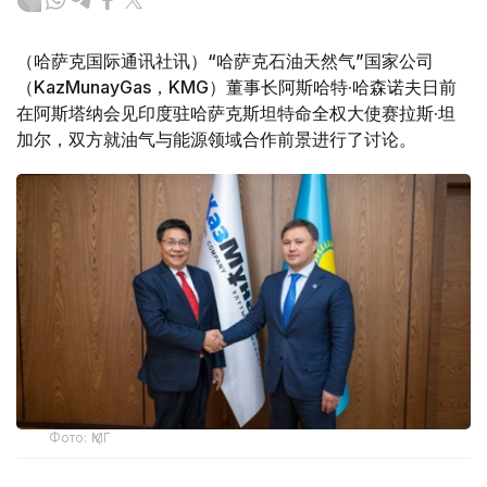
（哈萨克国际通讯社讯）“哈萨克石油天然气”国家公司
（KazMunayGas，KMG）董事长阿斯哈特·哈森诺夫日前
在阿斯塔纳会见印度驻哈萨克斯坦特命全权大使赛拉斯·坦
加尔，双方就油气与能源领域合作前景进行了讨论。
Фото: ҚМГ