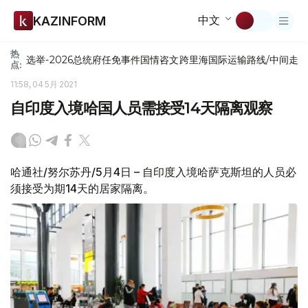
中文
KAZINFORM
热
选举-2026
总统府
任免
事件
国情咨文
跨里海国际运输路线/中间走
点:
11:58, 04 5月 2021
自印度入境哈国人员需接受14天隔离观察
哈通社/努尔苏丹/5月4日 – 自印度入境哈萨克斯坦的人员必
须接受为期14天的居家隔离。