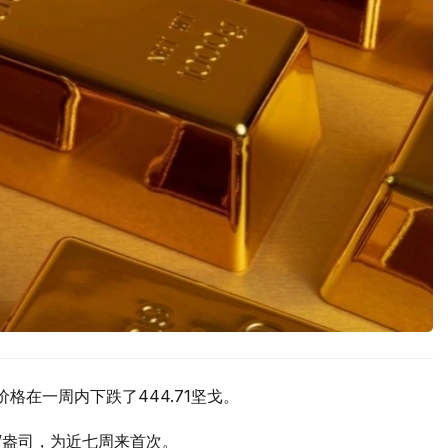
价格在一周内下跌了444.71坚戈。
元/盎司，为近七周来首次。