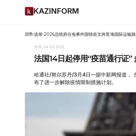
KAZINFORM
选举-2026
总统府
任免
事件
国情咨文
跨里海国际运输路
趋势:
15:15, 04 3月 2022
法国14日起停用“疫苗通行证
哈通社/努尔苏丹/3月4日--据中新网报道，
布了进一步解除疫情限制措施计划。