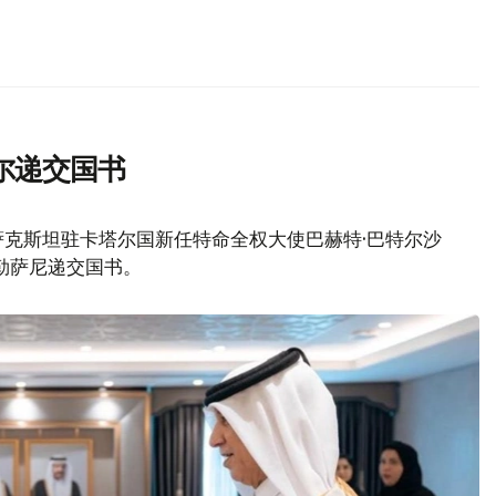
尔递交国书
萨克斯坦驻卡塔尔国新任特命全权大使巴赫特·巴特尔沙
阿勒萨尼递交国书。