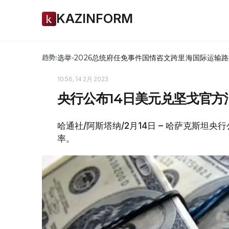
KAZINFORM
选举-2026
总统府
任免
事件
国情咨文
跨里海国际运输路
趋势:
10:56, 14 2月 2023
央行公布14日美元兑坚戈官方
哈通社/阿斯塔纳/2月14日 – 哈萨克斯坦
率。