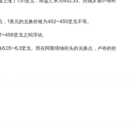
涨了1.51坚戈，终盘汇率为452.33。而俄罗斯卢布昨
点，1美元的兑换价格为452~455坚戈不等。
1~456坚戈之间浮动。
.05~6.3坚戈。而在阿斯塔纳街头的兑换点，卢布的价