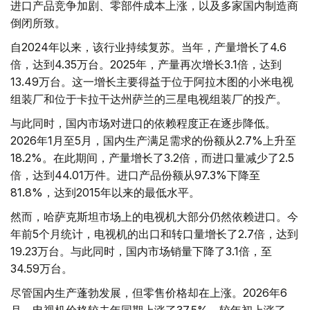
进口产品竞争加剧、零部件成本上涨，以及多家国内制造商
倒闭所致。
自2024年以来，该行业持续复苏。当年，产量增长了4.6
倍，达到4.35万台。2025年，产量再次增长3.1倍，达到
13.49万台。这一增长主要得益于位于阿拉木图的小米电视
组装厂和位于卡拉干达州萨兰的三星电视组装厂的投产。
与此同时，国内市场对进口的依赖程度正在逐步降低。
2026年1月至5月，国内生产满足需求的份额从2.7%上升至
18.2%。在此期间，产量增长了3.2倍，而进口量减少了2.5
倍，达到44.01万件。进口产品份额从97.3%下降至
81.8%，达到2015年以来的最低水平。
然而，哈萨克斯坦市场上的电视机大部分仍然依赖进口。今
年前5个月统计，电视机的出口和转口量增长了2.7倍，达到
19.23万台。与此同时，国内市场销量下降了3.1倍，至
34.59万台。
尽管国内生产蓬勃发展，但零售价格却在上涨。2026年6