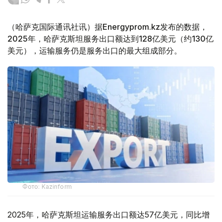
（哈萨克国际通讯社讯）据Energyprom.kz发布的数据，
2025年，哈萨克斯坦服务出口额达到128亿美元（约130亿
美元），运输服务仍是服务出口的最大组成部分。
Фото: Kazinform
2025年，哈萨克斯坦运输服务出口额达57亿美元，同比增