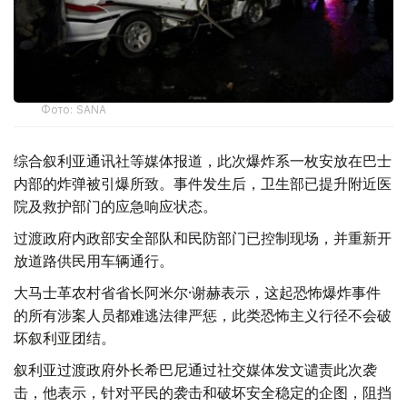
Фото: SANA
综合叙利亚通讯社等媒体报道，此次爆炸系一枚安放在巴士
内部的炸弹被引爆所致。事件发生后，卫生部已提升附近医
院及救护部门的应急响应状态。
过渡政府内政部安全部队和民防部门已控制现场，并重新开
放道路供民用车辆通行。
大马士革农村省省长阿米尔·谢赫表示，这起恐怖爆炸事件
的所有涉案人员都难逃法律严惩，此类恐怖主义行径不会破
坏叙利亚团结。
叙利亚过渡政府外长希巴尼通过社交媒体发文谴责此次袭
击，他表示，针对平民的袭击和破坏安全稳定的企图，阻挡