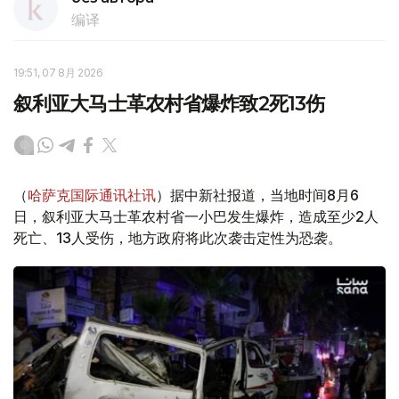
编译
19:51, 07 8月 2026
叙利亚大马士革农村省爆炸致2死13伤
（
哈萨克国际通讯社讯
）据中新社报道，当地时间8月6
日，叙利亚大马士革农村省一小巴发生爆炸，造成至少2人
死亡、13人受伤，地方政府将此次袭击定性为恐袭。