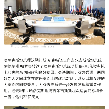
Photo credit: primeminister.kz
哈萨克斯坦总理沃勒扎斯·别克帖诺夫向吉尔吉斯斯坦总统
萨德尔·扎帕罗夫转达了哈萨克斯坦总统哈斯穆-卓玛尔特·托
卡耶夫的亲切问候和良好祝愿。会谈期间，双方强调，两国
领导人之间建立在信任基础上的政治对话，以及以相互理解
为基础的同盟关系，为双边关系进一步发展发挥着重要作
用。过去5年，哈萨克斯坦与吉尔吉斯斯坦双边贸易额增长
一倍，达到22亿美元。