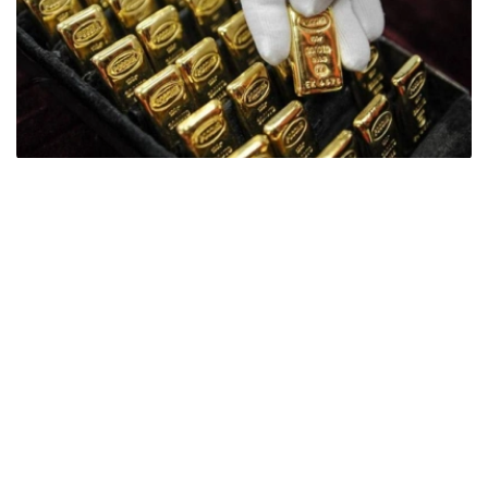
Фото: ӨзА
季度报告显示，哈萨克斯坦国家银行黄金储备增加了15吨。
波兰是2026年第二季度最大的黄金买家。该国在2026年第
二季度增加了51吨黄金储备。
中国购买了33吨黄金，乌兹别克斯坦购买了16吨，哈萨克
斯坦购买了15吨。约旦和捷克共和国的中央银行也分别增加
了6吨黄金储备。
全球各国央行在第二季度共购买了约289吨黄金，比2025年
同期增长了62%。去年同期，黄金购买量约为178吨。