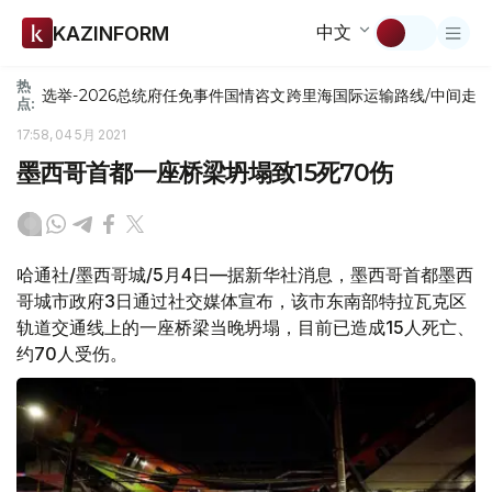
中文
KAZINFORM
热
选举-2026
总统府
任免
事件
国情咨文
跨里海国际运输路线/中间走
点:
17:58, 04 5月 2021
墨西哥首都一座桥梁坍塌致15死70伤
哈通社/墨西哥城/5月4日—据新华社消息，墨西哥首都墨西
哥城市政府3日通过社交媒体宣布，该市东南部特拉瓦克区
轨道交通线上的一座桥梁当晚坍塌，目前已造成15人死亡、
约70人受伤。