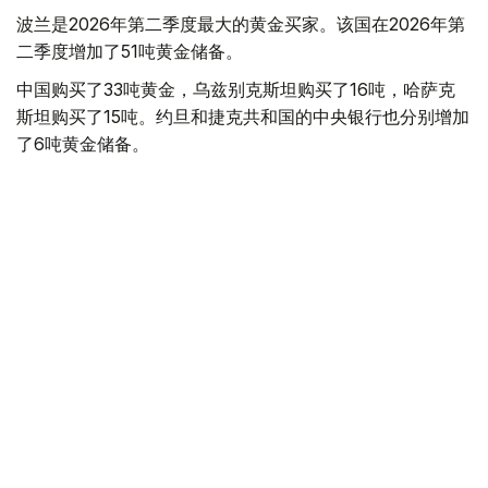
波兰是2026年第二季度最大的黄金买家。该国在2026年第
二季度增加了51吨黄金储备。
中国购买了33吨黄金，乌兹别克斯坦购买了16吨，哈萨克
斯坦购买了15吨。约旦和捷克共和国的中央银行也分别增加
了6吨黄金储备。
全球各国央行在第二季度共购买了约289吨黄金，比2025年
同期增长了62%。去年同期，黄金购买量约为178吨。
世界黄金协会称，黄金需求的增长受到地缘政治不确定性、
本季度贵金属价格下跌，以及各国寻求国际储备多元化等因
素的影响。
根据该协会进行的一项调查，89%的央行行长预计未来一
年全球黄金储备量将会增加。45%的受访者表示，他们的
国家计划增加黄金储备。
黄金储备
哈萨克斯坦
经济
央行
金融