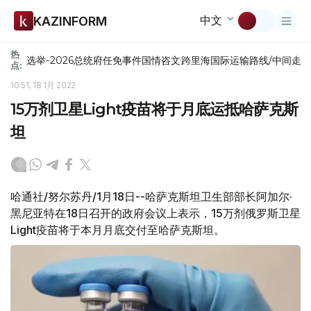
中文
KAZINFORM
热
选举-2026
总统府
任免
事件
国情咨文
跨里海国际运输路线/中间走
点:
10:51, 18 1月 2022
15万剂卫星Light疫苗将于月底运抵哈萨克斯
坦
哈通社/努尔苏丹/1月18日--哈萨克斯坦卫生部部长阿加尔·
黑尼亚特在18日召开的政府会议上表示，15万剂俄罗斯卫星
Light疫苗将于本月月底交付至哈萨克斯坦。