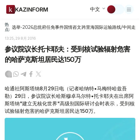
中文
KAZINFORM
热
选举-2026
总统府
任免
事件
国情咨文
跨里海国际运输路线/中间走
点:
13:25, 29 8月 2016
参议院议长托卡耶夫：受到核试验辐射危害
的哈萨克斯坦居民达150万
哈通社阿斯塔纳8月29日电（记者哈纳特•马梅特哈兹吾
勒）29日，参议院议长哈斯穆卓马尔特•托卡耶夫在出席阿
斯塔纳"建立无核化世界"高级别国际研讨会时表示，受到核
试验辐射危害的哈萨克斯坦居民达150万。