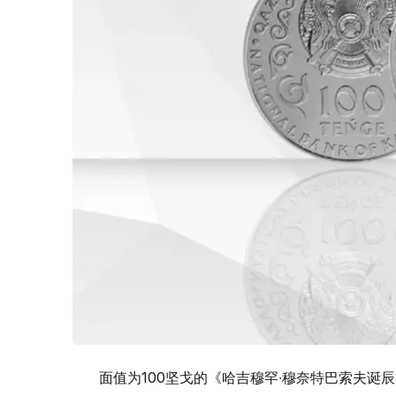
面值为100坚戈的《哈吉穆罕∙穆奈特巴索夫诞