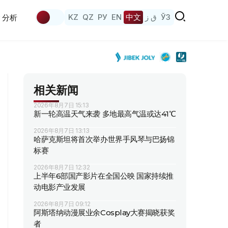
KZ
QZ
РУ
EN
中文
ق ز
ЎЗ
分析
相关新闻
2026年8月7日 15:13
新一轮高温天气来袭 多地最高气温或达41℃
2026年8月7日 13:13
哈萨克斯坦将首次举办世界手风琴与巴扬锦
标赛
2026年8月7日 12:32
上半年6部国产影片在全国公映 国家持续推
动电影产业发展
2026年8月7日 09:12
阿斯塔纳动漫展业余Cosplay大赛揭晓获奖
者