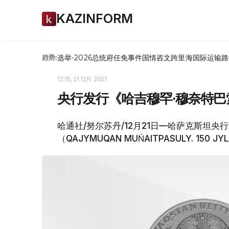
KAZINFORM
选举-2026
总统府
任免
事件
国情咨文
跨里海国际运输路
趋势:
12:15, 21 12月 2021
央行发行《哈吉穆罕∙穆奈特巴
哈通社/努尔苏丹/12月21日—哈萨克斯坦央
（QAJYMUQAN MUŃAITPASULY. 150