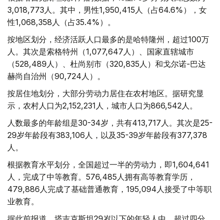
3,018,773人。其中，男性1,950,415人（占64.6%），女
性1,068,358人（占35.4%）。
按地区划分，经济活跃人口最多的是哈特隆州，超过100万
人。其次是索格特州（1,077,647人）、国家直辖城市
（528,489人）、杜尚别市（320,835人）和戈尔诺-巴达
赫尚自治州（90,724人）。
按居住地划分，大部分劳动力居住在农村地区。据研究显
示，农村人口为2,152,231人，城市人口为866,542人。
人数最多的年龄组是30-34岁，共有413,717人。其次是25-
29岁年龄段有383,106人，以及35-39岁年龄段有377,378
人。
根据教育水平划分，全国超过一半的劳动力，即1,604,641
人，完成了中等教育。576,485人拥有高等教育学历，
479,886人完成了基础普通教育，195,094人接受了中等职
业教育。
据此前报道，塔吉克斯坦29岁以下的年轻人中，超过四分