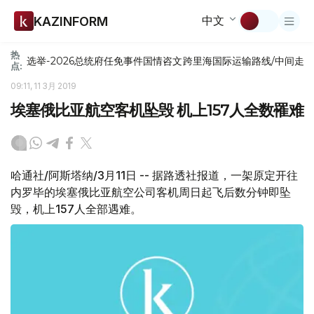
中文
KAZINFORM
热
选举-2026
总统府
任免
事件
国情咨文
跨里海国际运输路线/中间走
点:
09:11, 11 3月 2019
埃塞俄比亚航空客机坠毁 机上157人全数罹难
哈通社/阿斯塔纳/3月11日 -- 据路透社报道，一架原定开往
内罗毕的埃塞俄比亚航空公司客机周日起飞后数分钟即坠
毁，机上157人全部遇难。