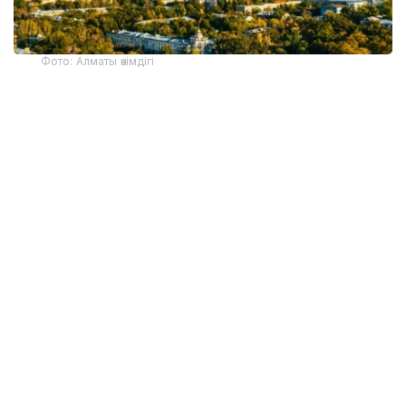
Фото: Алматы әкімдігі
据市政府称，这表明该市作为举办大会、会议和其他商务活
动的理想中心，其声誉日益提升。
ICCA是商务旅游行业领先的国际非营利组织之一，拥有来
自全球约100个国家的1100多个会员机构。该组织的年度评
级被认为是评估会展旅游发展水平最具权威性的国际指标之
一。
阿拉木图旅游局已加入国际大会和会议协会 (ICCA) 三年。
这使得阿拉木图能够与国际专业人士、会议组织者和行业领
先合作伙伴建立直接联系，并在全球范围内展示该市在商务
旅游方面的潜力。
根据 ICCA数据，参加在阿拉木图举办的国际活动的代表平
均花费 1210 美元。这笔费用包括酒店住宿、餐饮、交通和