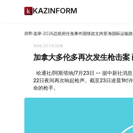
KAZINFORM
选举-2026
总统府
任免
事件
国情咨文
跨里海国际运输路
趋势:
15:56, 23 7月 2018
加拿大多伦多再次发生枪击案 
哈通社/阿斯塔纳/7月23日 -- 据中新
22日夜间再次响起枪声。截至23日凌晨1时
命的枪手。