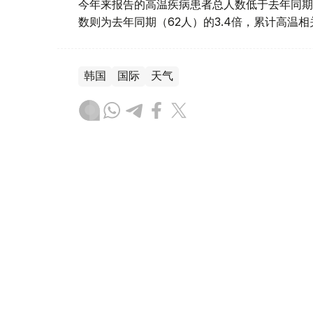
今年来报告的高温疾病患者总人数低于去年同期
数则为去年同期（62人）的3.4倍，累计高温
韩国
国际
天气
木合塔尔 哈力木拉
编译
08:58, 06 8月 2026
阿拉伯和伊斯兰国家谴责以色