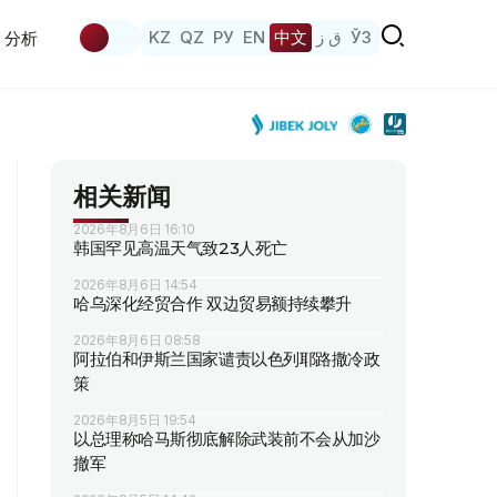
KZ
QZ
РУ
EN
中文
ق ز
ЎЗ
分析
相关新闻
2026年8月6日 16:10
韩国罕见高温天气致23人死亡
2026年8月6日 14:54
哈乌深化经贸合作 双边贸易额持续攀升
2026年8月6日 08:58
阿拉伯和伊斯兰国家谴责以色列耶路撒冷政
策
2026年8月5日 19:54
以总理称哈马斯彻底解除武装前不会从加沙
撤军