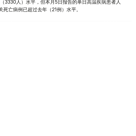
（3330人）水平，但本月5日报告的单日高温疾病患者人
相关死亡病例已超过去年（21例）水平。
列耶路撒冷政策