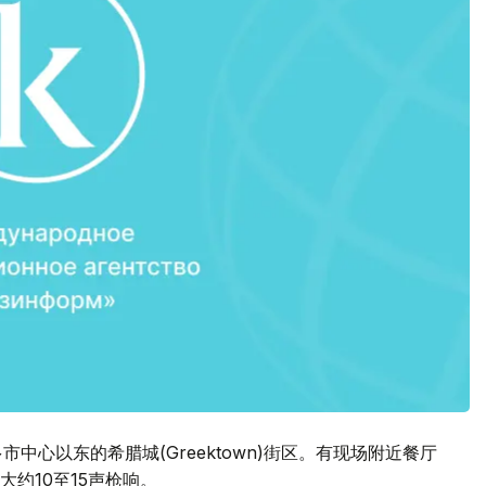
中心以东的希腊城(Greektown)街区。有现场附近餐厅
约10至15声枪响。