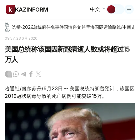
中文
KAZINFORM
热
选举-2026
总统府
任免
事件
国情咨文
跨里海国际运输路线/中间走
点:
09:57, 23 6月 2020
美国总统称该国因新冠病逝人数或将超过15
万人
哈通社/努尔苏丹/6月23日 -- 美国总统特朗普预计，该国因
2019冠状病毒导致的死亡病例可能突破15万。