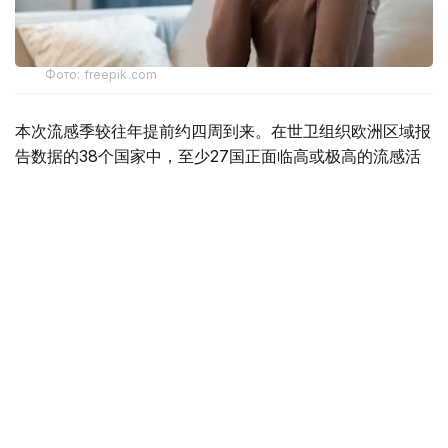
Фото: freepik.com
本次流感季较往年提前约四周到来。在世卫组织欧洲区域报
告数据的38个国家中，至少27国正面临高或极高的流感活
跃水平。
在爱尔兰、吉尔吉斯斯坦、黑山、塞尔维亚、斯洛文尼亚及
英国六国，接受流感样症状检测的患者中超过半数确诊感染
流感病毒。
世卫组织欧洲区域主任克鲁格指出，新型流感毒株——
AH3N2亚型流感病毒——正成为当前感染的主要致病原，
虽然尚无证据显示其致病严重程度有所增加。这一季节性流
感新变种已占欧洲区域确诊病例的90%，表明流感病毒的
微小基因变异就足以对卫生系统构成巨大压力，原因在于人
群对该新变体尚未建立足够的免疫屏障。