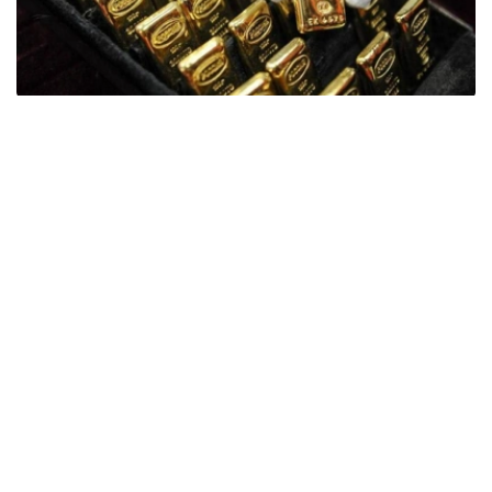
Фото: ӨзА
季度报告显示，哈萨克斯坦国家银行黄金储备增加了15吨。
波兰是2026年第二季度最大的黄金买家。该国在2026年第
二季度增加了51吨黄金储备。
中国购买了33吨黄金，乌兹别克斯坦购买了16吨，哈萨克
斯坦购买了15吨。约旦和捷克共和国的中央银行也分别增加
了6吨黄金储备。
全球各国央行在第二季度共购买了约289吨黄金，比2025年
同期增长了62%。去年同期，黄金购买量约为178吨。
世界黄金协会称，黄金需求的增长受到地缘政治不确定性、
本季度贵金属价格下跌，以及各国寻求国际储备多元化等因
素的影响。