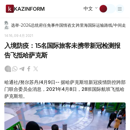
中文
KAZINFORM
热
选举-2026
总统府
任免
事件
国情咨文
跨里海国际运输路线/中间走
点:
14:16, 09 4月 2021
入境防疫：15名国际旅客未携带新冠检测报
告飞抵哈萨克斯
哈通社/努尔苏丹/4月9日-- 据哈萨克斯坦新冠疫情防控跨部
门联合委员会消息，2021年4月8日，28班国际航班飞抵哈
萨克斯坦。