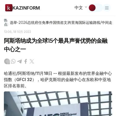
中文
KAZINFORM
热
选举-2026
总统府
任免
事件
国情咨文
跨里海国际运输路线/中间走
点:
12:06, 18 10月 2022
阿斯塔纳成为全球15个最具声誉优势的金融
中心之一
哈通社/阿斯塔纳/11月18日 -- 根据最新发布的世界金融中心
指数（GFCI 32），哈萨克斯坦的金融中心在东欧和中亚地
区排名靠前。