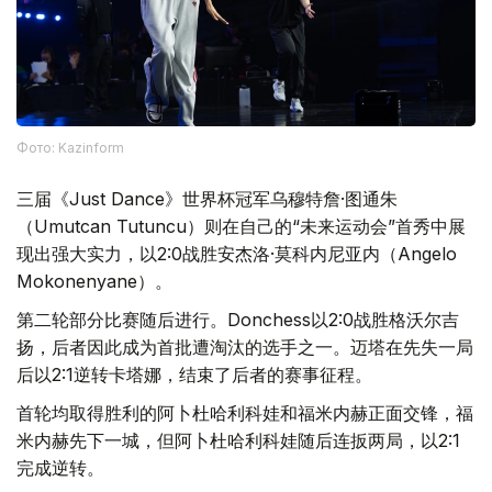
Фото: Kazinform
三届《Just Dance》世界杯冠军乌穆特詹·图通朱
（Umutcan Tutuncu）则在自己的“未来运动会”首秀中展
现出强大实力，以2:0战胜安杰洛·莫科内尼亚内（Angelo
Mokonenyane）。
第二轮部分比赛随后进行。Donchess以2:0战胜格沃尔吉
扬，后者因此成为首批遭淘汰的选手之一。迈塔在先失一局
后以2:1逆转卡塔娜，结束了后者的赛事征程。
首轮均取得胜利的阿卜杜哈利科娃和福米内赫正面交锋，福
米内赫先下一城，但阿卜杜哈利科娃随后连扳两局，以2:1
完成逆转。