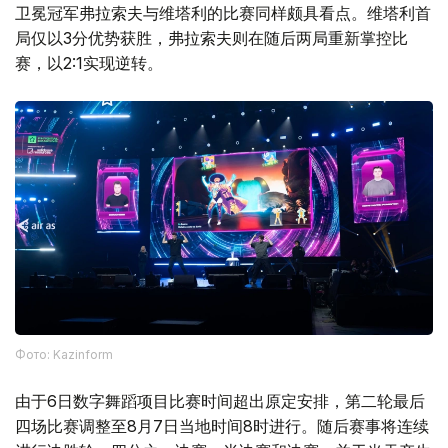
卫冕冠军弗拉索夫与维塔利的比赛同样颇具看点。维塔利首
局仅以3分优势获胜，弗拉索夫则在随后两局重新掌控比
赛，以2:1实现逆转。
Фото: Kazinform
由于6日数字舞蹈项目比赛时间超出原定安排，第二轮最后
四场比赛调整至8月7日当地时间8时进行。随后赛事将连续