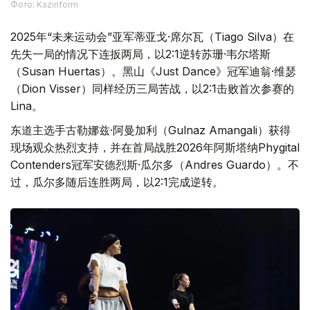
Фото: Kazinform
2025年“未来运动会”亚军蒂亚戈·席尔瓦（Tiago Silva）在
先失一局的情况下连扳两局，以2:1逆转苏珊·韦尔塔斯
（Susan Huertas）。黑山《Just Dance》冠军迪翁·维瑟
（Dion Visser）同样经历三局苦战，以2:1击败首次参赛的
Lina。
东道主选手古勒娜兹·阿曼加利（Gulnaz Amangali）获得
现场观众热烈支持，并在首局战胜2026年阿斯塔纳Phygital
Contenders冠军安德烈斯·瓜尔多（Andres Guardo）。不
过，瓜尔多随后连胜两局，以2:1完成逆转。