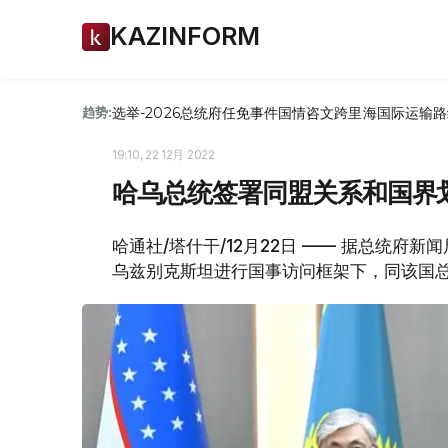
KAZINFORM
选举-2026
总统府
任免
事件
国情咨文
跨里海国际运输路
趋势:
19:10, 22 12月 2022
哈乌总统签署同盟关系和国界划
哈通社/塔什干/12月22日 —— 据总统府
乌兹别克斯坦进行国事访问框架下，同该国总