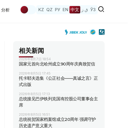
KZ
QZ
РУ
EN
中文
ق ز
ЎЗ
分析
相关新闻
2026年8月7日 18:54
国家元首向北哈州成立90周年庆典致贺信
2026年8月5日 17:45
托卡耶夫选集《公正社会——真诚之言》正
式出版
2026年8月5日 17:13
总统接见巴伊铁列克国有控股公司董事会主
席
2026年8月5日 16:51
总统祝贺国家档案馆成立20周年 强调守护
历史遗产意义重大