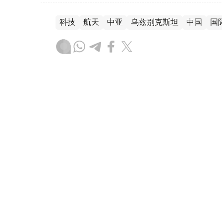
科技
航天
中亚
乌兹别克斯坦
中国
国
木合塔尔 木拉提
编译
14:54, 06 8月 2026
哈乌深化经贸合作 双边贸易额
（哈萨克国际通讯社讯） 哈萨克斯坦和乌兹
资合作、贸易往来和产业协作等议题展开交