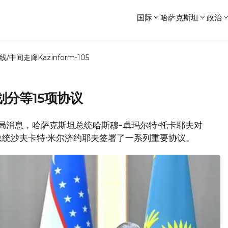
国际
哈萨克斯坦
政治
线/中间走廊
Kazinform-105
分等15项协议
新闻局消息，哈萨克斯坦总统哈斯穆-卓玛尔特·托卡耶夫对
统沙夫卡特·米尔济约耶夫签署了一系列重要协议。