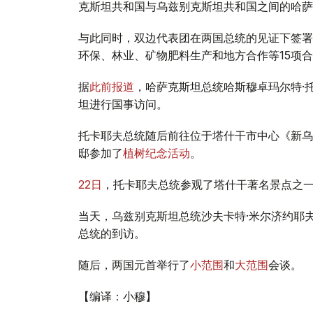
克斯坦共和国与乌兹别克斯坦共和国之间的哈萨
与此同时，双边代表团在两国总统的见证下签署
环保、林业、矿物肥料生产和地方合作等15项
据
此前报道
，哈萨克斯坦总统哈斯穆卓玛尔特·
坦进行国事访问。
托卡耶夫总统随后前往位于塔什干市中心《新乌
邸参加了
植树纪念活动
。
22日
，托卡耶夫总统参观了塔什干著名景点之
当天，乌兹别克斯坦总统沙夫卡特·米尔济约耶
总统的到访。
随后，两国元首举行了
小范围
和
大范围
会谈。
【编译：小穆】