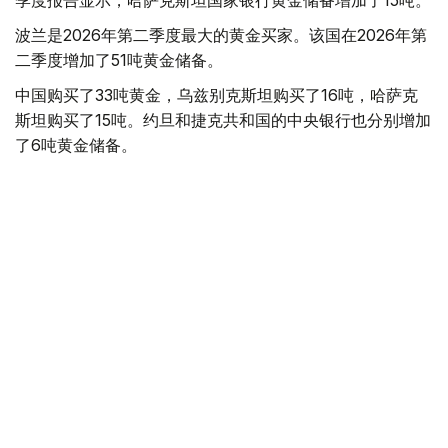
季度报告显示，哈萨克斯坦国家银行黄金储备增加了15吨。
波兰是2026年第二季度最大的黄金买家。该国在2026年第
二季度增加了51吨黄金储备。
中国购买了33吨黄金，乌兹别克斯坦购买了16吨，哈萨克
斯坦购买了15吨。约旦和捷克共和国的中央银行也分别增加
了6吨黄金储备。
全球各国央行在第二季度共购买了约289吨黄金，比2025年
同期增长了62%。去年同期，黄金购买量约为178吨。
世界黄金协会称，黄金需求的增长受到地缘政治不确定性、
本季度贵金属价格下跌，以及各国寻求国际储备多元化等因
素的影响。
根据该协会进行的一项调查，89%的央行行长预计未来一
年全球黄金储备量将会增加。45%的受访者表示，他们的
国家计划增加黄金储备。
黄金储备
哈萨克斯坦
经济
央行
金融