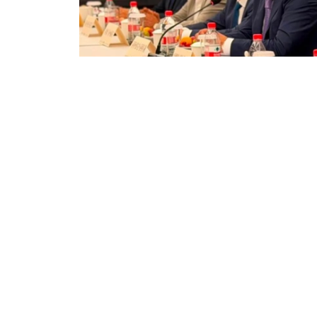
Фото: gov.kz
随后，别热克·瓦里与中国工业控股企业嘉晨集团（J
冶金、采矿、耐火材料生产、物流及国际贸易等
会谈结束后，阿拜州政府、辽宁嘉晨控股集团有
忘录，计划在阿拜州马坎奇区建设一座铝厂，项