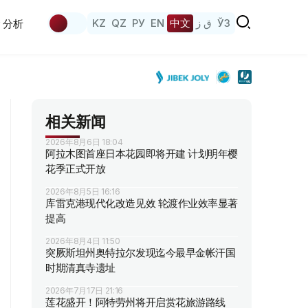
KZ
QZ
РУ
EN
中文
ق ز
ЎЗ
分析
相关新闻
2026年8月6日 18:04
阿拉木图首座日本花园即将开建 计划明年樱
花季正式开放
2026年8月5日 16:16
库雷克港现代化改造见效 轮渡作业效率显著
提高
2026年8月4日 11:50
突厥斯坦州奥特拉尔发现迄今最早金帐汗国
时期清真寺遗址
2026年7月17日 21:16
莲花盛开！阿特劳州将开启赏花旅游路线