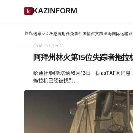
KAZINFORM
选举-2026
总统府
任免
事件
国情咨文
跨里海国际运输路
趋势:
08:16, 13 6月 2023
阿拜州林火第15位失踪者拖拉
哈通社/阿斯塔纳/6月13日--据ҚазТАГ
拖拉机已经被找到。