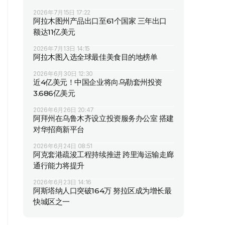
2026年7月15日 17:22
阿拉木图州产品出口至61个国家 三年出口
额达11亿美元
2026年7月13日 14:15
阿拉木图入选全球最佳美食目的地榜单
2026年6月30日 12:30
近4亿美元！中国企业将向乌勒套州投资
3.686亿美元
2026年6月26日 20:47
阿拜州在乌鲁木齐设立投资服务办公室 搭建
对华招商新平台
2026年6月24日 08:51
阿克套港疏浚工程持续推进 跨里海运输走廊
通行能力将提升
2026年6月23日 14:16
阿斯塔纳人口突破164万 努拉区成为增长最
快城区之一