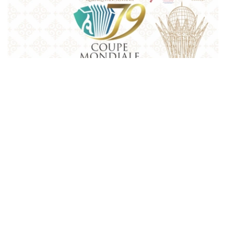
Фото: Қазақконцерт
本届赛事将在哈萨克斯坦文化和信息部支持下，于阿斯塔纳
中央音乐厅举办。赛事期间，第156届国际手风琴联盟
（Confédération Internationale des Accordéonistes，
CIA）代表大会也将同期举行。
“Coupe Mondiale”创办于1938年，是全球历史最悠久、最
具影响力的手风琴与巴扬国际赛事之一，长期以来汇聚来自
世界各地的优秀演奏家，为国际专业音乐交流的重要平台。