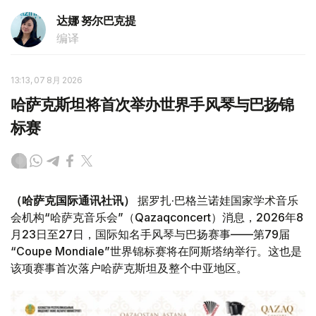
达娜 努尔巴克提
编译
13:13, 07 8月 2026
哈萨克斯坦将首次举办世界手风琴与巴扬锦
标赛
（哈萨克国际通讯社讯）
据罗扎·巴格兰诺娃国家学术音乐
会机构“哈萨克音乐会”（Qazaqconcert）消息，2026年8
月23日至27日，国际知名手风琴与巴扬赛事——第79届
“Coupe Mondiale”世界锦标赛将在阿斯塔纳举行。这也是
该项赛事首次落户哈萨克斯坦及整个中亚地区。