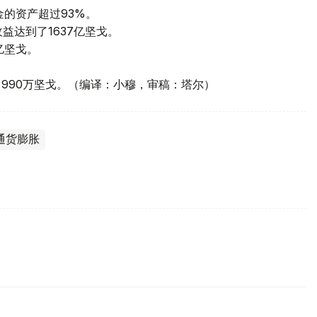
金的资产超过93%。
益达到了1637亿坚戈。
亿坚戈。
了990万坚戈。（编译：小穆，审稿：塔尔）
通货膨胀