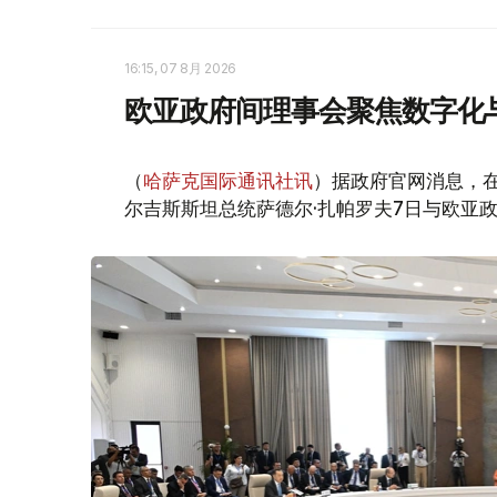
16:15, 07 8月 2026
欧亚政府间理事会聚焦数字化
（
哈萨克国际通讯社讯
）据政府官网消息，
尔吉斯斯坦总统萨德尔·扎帕罗夫7日与欧亚