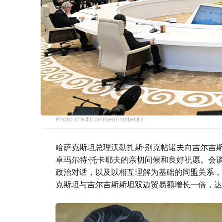
Photo credit: primeminister.kz
哈萨克斯坦总理沃勒扎斯·别克帖诺夫向吉尔吉
卓玛尔特·托卡耶夫的亲切问候和良好祝愿。会
政治对话，以及以相互理解为基础的同盟关系，
克斯坦与吉尔吉斯斯坦双边贸易额增长一倍，达