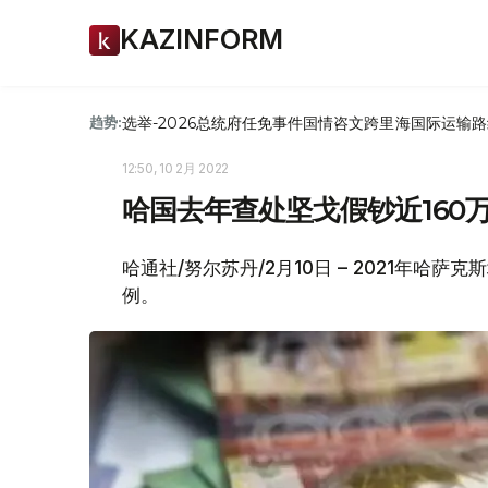
KAZINFORM
选举-2026
总统府
任免
事件
国情咨文
跨里海国际运输路
趋势:
12:50, 10 2月 2022
哈国去年查处坚戈假钞近160
哈通社/努尔苏丹/2月10日 – 2021年哈
例。