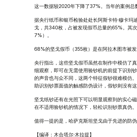
这一数据较2020年下降了37%。当年的案例总
据央行纸币和银币检验处处长阿斯卡特·穆卡玛迪
戈，共340枚，占被发现假币总量的65%。其次是
7%）。
68%的坚戈假币（355枚）是在阿拉木图市被
央行指出，这些坚戈假币虽然在制作中模仿了真
细观察，即可在无需使用验钞机的前提下识别钞
的声音也与众不同，这两个特征假钞很难模仿。
助识别钞票面值的触感防伪设计，假钞则没有这
坚戈纸钞还有在光照下可以明显观察到的实心磁
在不适用验钞机的情况下，轻松识别钞票真伪。
值得一提的是，哈萨克斯坦坚戈由于先进的防伪
【编译：木合塔尔·木拉提】