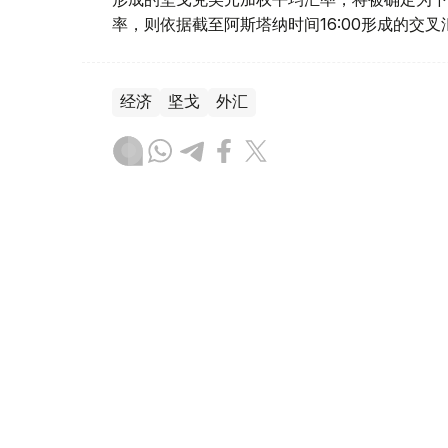
率，则依据截至阿斯塔纳时间16:00形成的交
经济
坚戈
外汇
达娜 努尔巴克提
编译
19:23, 06 8月 2026
8月6日终盘 美元、卢布和人
（
哈萨克国际通讯社讯
）哈萨克斯坦证券交易所