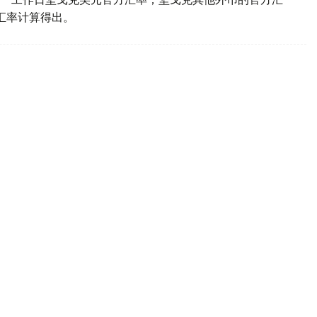
叉汇率计算得出。
民币兑坚戈汇率情况
(KASE)于今日17时公布了8月6日坚戈兑换外币平