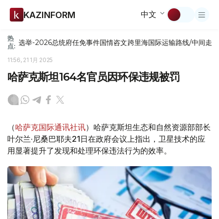
中文
KAZINFORM
热
选举-2026
总统府
任免
事件
国情咨文
跨里海国际运输路线/中间走
点:
11:56, 21 1月 2025
哈萨克斯坦164名官员因环保违规被罚
（
哈萨克国际通讯社讯
）哈萨克斯坦生态和自然资源部部长
叶尔兰·尼桑巴耶夫21日在政府会议上指出，卫星技术的应
用显著提升了发现和处理环保违法行为的效率。