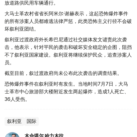
放道路供民用车辆通行。
大马士革农村省省长阿米尔·谢赫表示，这起恐怖爆炸事件
的所有涉案人员都难逃法律严惩，此类恐怖主义行径不会破
坏叙利亚团结。
叙利亚过渡政府外长希巴尼通过社交媒体发文谴责此次袭
击，他表示，针对平民的袭击和破坏安全稳定的企图，阻挡
不了叙利亚国家建设。叙利亚将继续保护民众，追查涉案人
员。
截至目前，叙过渡政府尚未公布此次袭击的调查结果。
恐怖爆炸事件在叙利亚时有发生。当地时间7月7日，大马
士革市中心旅游部大楼附近发生两起爆炸，造成1人死亡、
36人受伤。
叙利亚
国际
木合塔尔 哈力木拉