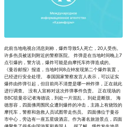
此前当地电视台消息则称，爆炸导致5人死亡，20人受伤。
许多伤员被送到附近的警察医院。 炸弹是在当地时间晚上7
点引爆的，警方说，爆炸可能是由摩托车炸弹造成的。
《曼谷邮报》报道，当地时间8点钟发现第二个爆炸装置，
已经进行安全处理。 泰国国家警察发言人表示，可以证实
爆炸由炸弹引起，但目前尚不清楚是哪一种炸弹，正在就此
进行调查。 没有人宣称对这次炸弹事件负责。 正在现场的
BBC驻曼谷记者海德说，到处一片混乱， 到处是断肢。 海
德形容，四面佛周围民众遭到爆炸的冲击，主路上有烧毁的
摩托车，警察和急救人员试图带走伤员。 四面佛位于曼谷
市中心，旁边有一座五星级酒店。作为著名旅游景点，四面
佛聚集了很多中国游客和泰国人。 据了解，爆炸发生地是