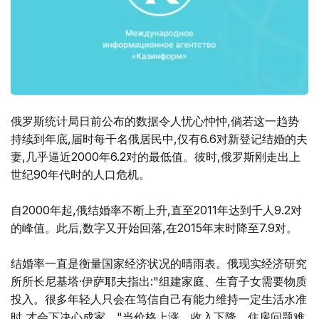
俄罗斯统计局日前公布的数据令人忧心忡忡,倘若这一趋势
持续到年底,届时每千名俄居民中,仅有6.6对新登记结婚的夫
妻,几乎逼近2000年6.2对的最低值。彼时,俄罗斯刚走出上
世纪90年代时的人口危机。
自2000年起,俄结婚率不断上升,直至2011年达到千人9.2对
的峰值。此后,数字又开始回落,在2015年末时降至7.9对。
结婚率一直是衡量国家经济状况的晴雨表。俄现实经济研究
所所长尼基塔·伊萨耶夫指出:"组建家庭、生育子女需要物质
投入。很多年轻人只会在笃信自己有能力维持一定生活水准
时,才会下决心成家。"当价格上涨、收入下降、住房问题难