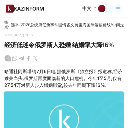
中文
KAZINFORM
热
选举-2026
总统府
任免
事件
国情咨文
跨里海国际运输路线/中间走
点:
12:55, 06 7月 2016
经济低迷令俄罗斯人恐婚 结婚率大降16%
哈通社阿斯塔纳7月6日电 据俄罗斯《独立报》报道称,经济
难关当头,俄罗斯再度面临新的人口危机。今年1至5月,仅有
27.54万对新人步入婚姻殿堂,较去年同期下降16%。