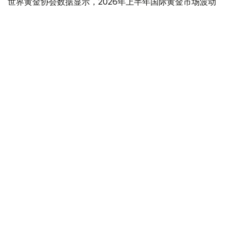
世界黄金协会数据显示，2026年上半年国际黄金市场波动
明显。今年1月，国际金价曾12次刷新历史纪录，最高升至
每金衡盎司5405美元；但到6月，金价一度回落至每金衡盎
司4002美元。
世界黄金协会表示，下半年黄金价格走势将主要受到地缘政
治局势、利率变化以及投资者市场情绪等因素影响。
在当前市场环境保持不变的情况下，预计到今年年底，国际
金价将围绕每金衡盎司4100美元上下约5%的区间波动。
黄金储备
经济
木合塔尔 木拉提
编译
11:51, 03 7月 2026
全球央行加快增持黄金步伐 哈萨克斯坦跻身