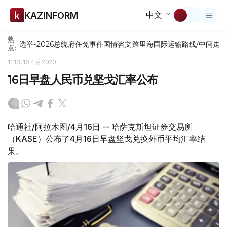
中文
KAZINFORM
热
选举-2026
总统府
任免
事件
国情咨文
跨里海国际运输路线/中间走
点:
11:13, 16 4月 2020
16日早盘人民币兑坚戈汇率公布
哈通社/阿拉木图/4月16日 -- 哈萨克斯坦证券交易所
（KASE）公布了4月16日早盘坚戈兑换外币平均汇率结
果。