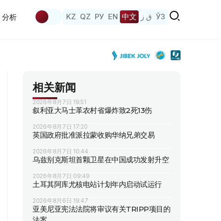
KZ
QZ
РУ
EN
中文
ق ز
ЎЗ
分析
相关新闻
2026年8月7日 19:51
叙利亚大马士革农村省爆炸致2死13伤
2026年8月7日 17:20
英国政府批准派拉蒙收购华纳兄弟交易
2026年8月7日 10:44
乌兹别克斯坦首颗卫星在中国成功发射升空
2026年8月7日 09:49
土耳其阿库尤核电站计划年内启动试运行
2026年8月6日 19:47
亚美尼亚宪法法院将审议有关TRIPP项目的
法案