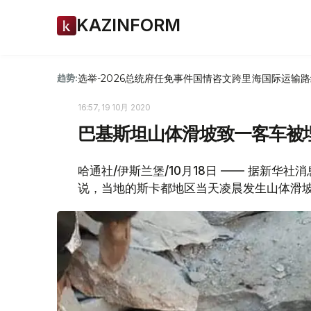
KAZINFORM
选举-2026
总统府
任免
事件
国情咨文
跨里海国际运输路
趋势:
16:57, 19 10月 2020
巴基斯坦山体滑坡致一客车被埋
哈通社/伊斯兰堡/10月18日 —— 据新华
说，当地的斯卡都地区当天凌晨发生山体滑坡