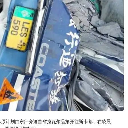
车原计划由东部旁遮普省拉瓦尔品第开往斯卡都，在凌晨