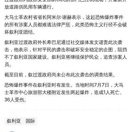
放道路供民用车辆通行。
大马士革农村省省长阿米尔·谢赫表示，这起恐怖爆炸事件
的所有涉案人员都难逃法律严惩，此类恐怖主义行径不会破
坏叙利亚团结。
叙利亚过渡政府外长希巴尼通过社交媒体发文谴责此次袭
击，他表示，针对平民的袭击和破坏安全稳定的企图，阻挡
不了叙利亚国家建设。叙利亚将继续保护民众，追查涉案人
员。
截至目前，叙过渡政府尚未公布此次袭击的调查结果。
恐怖爆炸事件在叙利亚时有发生。当地时间7月7日，大马
士革市中心旅游部大楼附近发生两起爆炸，造成1人死亡、
36人受伤。
叙利亚
国际