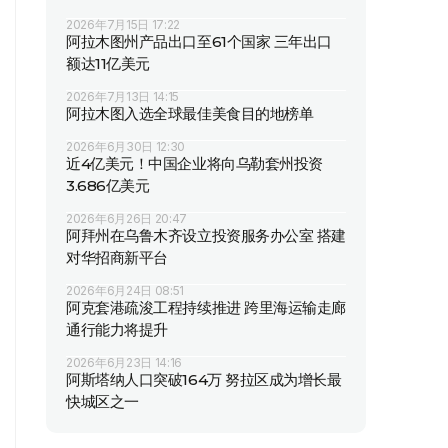
2026年7月15日 17:22
阿拉木图州产品出口至61个国家 三年出口
额达11亿美元
2026年7月13日 14:15
阿拉木图入选全球最佳美食目的地榜单
2026年6月30日 12:30
近4亿美元！中国企业将向乌勒套州投资
3.686亿美元
2026年6月26日 20:47
阿拜州在乌鲁木齐设立投资服务办公室 搭建
对华招商新平台
2026年6月24日 08:51
阿克套港疏浚工程持续推进 跨里海运输走廊
通行能力将提升
2026年6月23日 14:16
阿斯塔纳人口突破164万 努拉区成为增长最
快城区之一