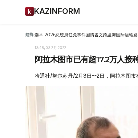
KAZINFORM
选举-2026
总统府
任免
事件
国情咨文
跨里海国际运输路
趋势:
13:48, 03 2月 2022
阿拉木图市已有超17.2万人
哈通社/努尔苏丹/2月3日--2日，阿拉木图