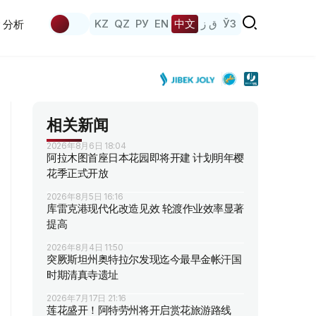
KZ
QZ
РУ
EN
中文
ق ز
ЎЗ
分析
相关新闻
2026年8月6日 18:04
阿拉木图首座日本花园即将开建 计划明年樱
花季正式开放
2026年8月5日 16:16
库雷克港现代化改造见效 轮渡作业效率显著
提高
2026年8月4日 11:50
突厥斯坦州奥特拉尔发现迄今最早金帐汗国
时期清真寺遗址
2026年7月17日 21:16
莲花盛开！阿特劳州将开启赏花旅游路线