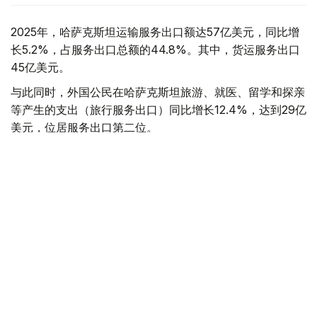
2025年，哈萨克斯坦运输服务出口额达57亿美元，同比增
长5.2%，占服务出口总额的44.8%。其中，货运服务出口
45亿美元。
与此同时，外国公民在哈萨克斯坦旅游、就医、留学和探亲
等产生的支出（旅行服务出口）同比增长12.4%，达到29亿
美元，位居服务出口第二位。
电信、计算机和信息服务是增长最快的服务出口领域，全年
出口额达14亿美元，同比增长35.6%。上述三大领域合计贡
献了哈萨克斯坦78%的服务出口收入。
其中，计算机服务出口首次突破10亿美元，达到11亿美元，
同比增长36%。数字资产挖矿服务出口额为3.676亿美元，
同比增长68.2%；扣除挖矿业务后，计算机服务出口额为
7.751亿美元。
从地区分布看，阿斯塔纳计算机服务出口额达10亿美元，占
全国总量的90.3%，主要得益于Astana Hub创新生态系统