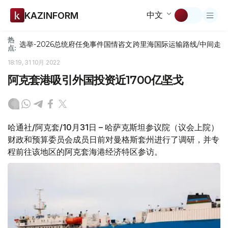
中文
KAZINFORM
热
选举-2026
总统府
任免
事件
国情咨文
跨里海国际运输路线/中间走
点:
18:19, 31 10月 2022
阿克套港吸引外国投资近1700亿坚戈
哈通社/阿克套/10月31日 – 哈萨克斯坦参议院（议会上院）
财政和预算委员会成员日前对曼格斯套州进行了调研，并专
程前往该地区的阿克套海港经济特区参访。