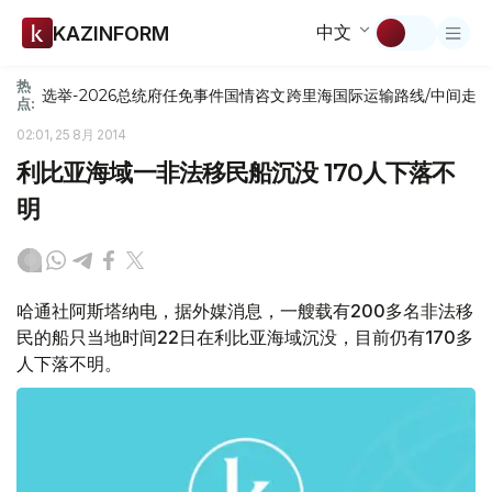
中文
KAZINFORM
热
选举-2026
总统府
任免
事件
国情咨文
跨里海国际运输路线/中间走
点:
02:01, 25 8月 2014
利比亚海域一非法移民船沉没 170人下落不
明
哈通社阿斯塔纳电，据外媒消息，一艘载有200多名非法移
民的船只当地时间22日在利比亚海域沉没，目前仍有170多
人下落不明。