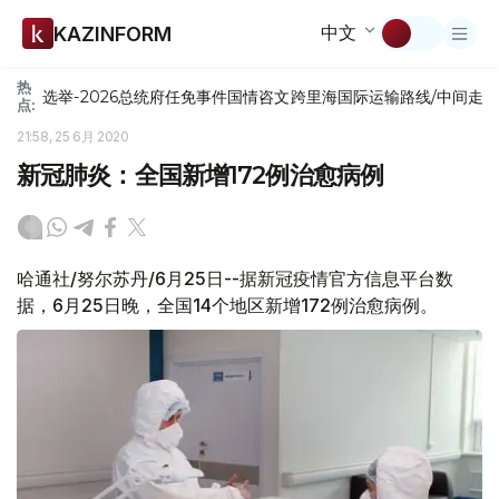
中文
KAZINFORM
热
选举-2026
总统府
任免
事件
国情咨文
跨里海国际运输路线/中间走
点:
21:58, 25 6月 2020
新冠肺炎：全国新增172例治愈病例
哈通社/努尔苏丹/6月25日--据新冠疫情官方信息平台数
据，6月25日晚，全国14个地区新增172例治愈病例。