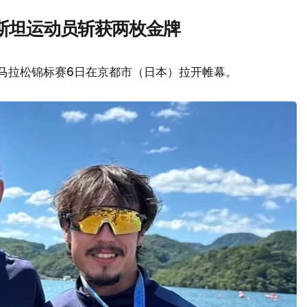
斯坦运动员斩获两枚金牌
艇马拉松锦标赛6日在京都市（日本）拉开帷幕。