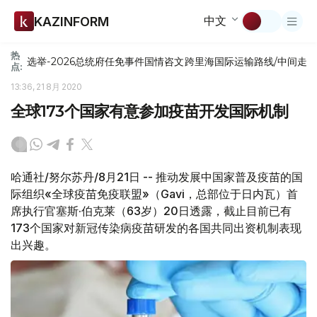
中文
KAZINFORM
热
选举-2026
总统府
任免
事件
国情咨文
跨里海国际运输路线/中间走
点:
13:36, 21 8月 2020
全球173个国家有意参加疫苗开发国际机制
哈通社/努尔苏丹/8月21日 -- 推动发展中国家普及疫苗的国
际组织«全球疫苗免疫联盟»（Gavi，总部位于日内瓦）首
席执行官塞斯·伯克莱（63岁）20日透露，截止目前已有
173个国家对新冠传染病疫苗研发的各国共同出资机制表现
出兴趣。