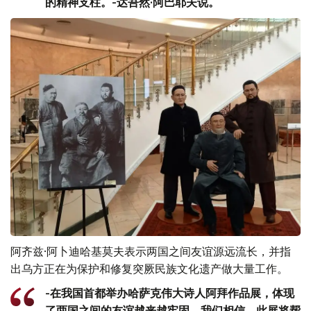
的精神支柱。-达吾然·阿巴耶夫说。
阿齐兹·阿卜迪哈基莫夫表示两国之间友谊源远流长，并指
出乌方正在为保护和修复突厥民族文化遗产做大量工作。
-在我国首都举办哈萨克伟大诗人阿拜作品展，体现
了两国之间的友谊越来越牢固。我们相信，此展将帮