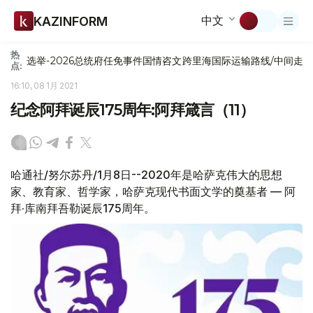
中文
KAZINFORM
热
选举-2026
总统府
任免
事件
国情咨文
跨里海国际运输路线/中间走
点:
16:10, 08 1月 2021
纪念阿拜诞辰175周年:阿拜箴言（11）
哈通社/努尔苏丹/1月8日--2020年是哈萨克伟大的思想
家、教育家、哲学家，哈萨克现代书面文学的奠基者 — 阿
拜·库南拜吾勒诞辰175周年。