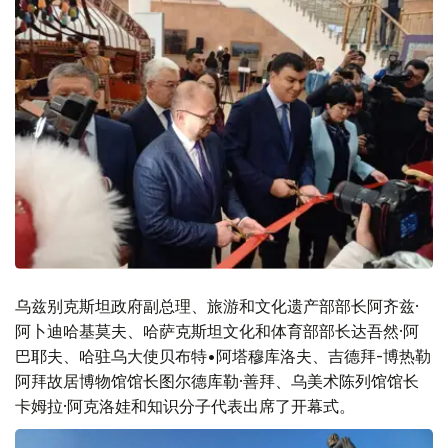
乌兹别克斯坦政府副总理、旅游和文化遗产部部长阿齐兹·
阿卜迪哈基莫夫、哈萨克斯坦文化和体育部部长达吾然·阿
巴耶夫、哈驻乌大使贝布特•阿塔穆库洛夫、吉德拜-博热勒
阿拜故居博物馆馆长图尔德库勒·善拜、乌美术陈列馆馆长
卡姆拉·阿克洛娃和知识分子代表出席了开幕式。