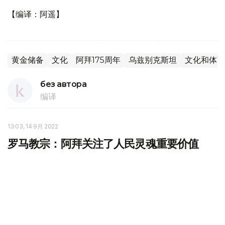
【编译：阿遥】
黄金储备
文化
阿拜175周年
乌兹别克斯坦
文化和体育
без автора
编译
13:03, 14 9月 2022
罗马教宗：阿拜关注了人民灵魂重要价值
哈通社/努尔苏丹/9月14日--罗马教宗方济各在第七届世界
和传统宗教领袖大会开幕式上表示，以人文关系为引领的本
届峰会具有重要意义。