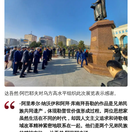
达吾然·阿巴耶夫对乌方高水平组织此次展览表示感谢。
-阿里希尔·纳沃伊和阿拜·库南拜吾勒的作品是兄弟民
族共同遗产，体现勒普世价值形成过程。两位思想家
虽然生活在不同的时代，却因人文主义追求和诗歌领
域改革精神紧密地联系在一起。他们是两个兄弟民族