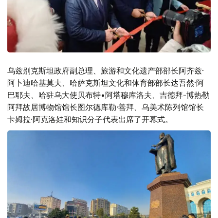
乌兹别克斯坦政府副总理、旅游和文化遗产部部长阿齐兹·
阿卜迪哈基莫夫、哈萨克斯坦文化和体育部部长达吾然·阿
巴耶夫、哈驻乌大使贝布特•阿塔穆库洛夫、吉德拜-博热勒
阿拜故居博物馆馆长图尔德库勒·善拜、乌美术陈列馆馆长
卡姆拉·阿克洛娃和知识分子代表出席了开幕式。