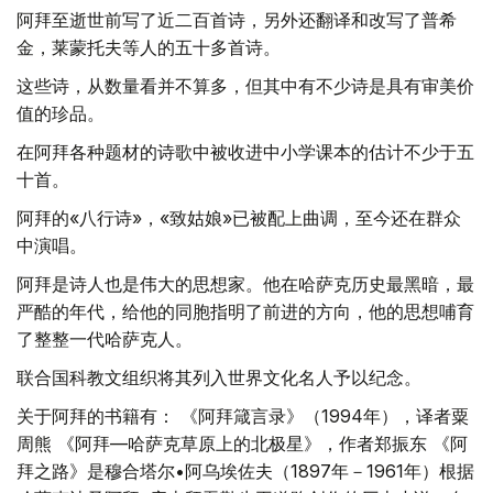
阿拜至逝世前写了近二百首诗，另外还翻译和改写了普希
金，莱蒙托夫等人的五十多首诗。
这些诗，从数量看并不算多，但其中有不少诗是具有审美价
值的珍品。
在阿拜各种题材的诗歌中被收进中小学课本的估计不少于五
十首。
阿拜的«八行诗»，«致姑娘»已被配上曲调，至今还在群众
中演唱。
阿拜是诗人也是伟大的思想家。他在哈萨克历史最黑暗，最
严酷的年代，给他的同胞指明了前进的方向，他的思想哺育
了整整一代哈萨克人。
联合国科教文组织将其列入世界文化名人予以纪念。
关于阿拜的书籍有： 《阿拜箴言录》（1994年），译者粟
周熊 《阿拜—哈萨克草原上的北极星》，作者郑振东 《阿
拜之路》是穆合塔尔•阿乌埃佐夫（1897年－1961年）根据