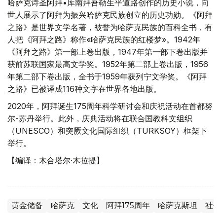
哈萨克诗圣阿拜•库南拜吾勒生平道路创作的历史小说，向
世人展示了阿拜为振兴哈萨克民族创立的历史功勋。《阿拜
之路》是世界文学名著，被誉为哈萨克民族的百科全书，有
人把《阿拜之路》称作«哈萨克民族的红楼梦»。1942年
《阿拜之路》第一部上卷出版，1947年第一部下卷出版并
获前苏联国家最高文学奖。1952年第二部上卷出版，1956
年第二部下卷出版，全书于1959年获列宁文学奖。《阿拜
之路》已被译成116种文字在世界各地出版。
2020年，阿拜诞生175周年科学研讨会和庆祝活动在首都努
尔-苏丹举行。此外，庆典活动将在联合国教科文组织
（UNESCO）和突厥文化国际组织（TURKSOY）框架下
举行。
【编译：木合塔尔·木拉提】
黄金储备
哈萨克
文化
阿拜175周年
哈萨克斯坦
社会