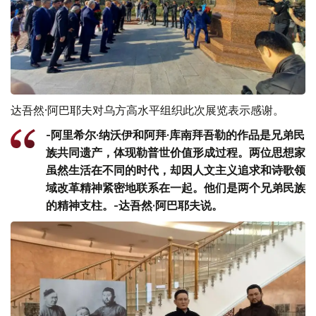
达吾然·阿巴耶夫对乌方高水平组织此次展览表示感谢。
-阿里希尔·纳沃伊和阿拜·库南拜吾勒的作品是兄弟民
族共同遗产，体现勒普世价值形成过程。两位思想家
虽然生活在不同的时代，却因人文主义追求和诗歌领
域改革精神紧密地联系在一起。他们是两个兄弟民族
的精神支柱。-达吾然·阿巴耶夫说。