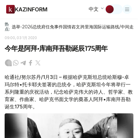
中文
KAZINFORM
热
选举-2026
总统府
任免
事件
国情咨文
跨里海国际运输路线/中间走
点:
09:00, 03 1月 2020
今年是阿拜•库南拜吾勒诞辰175周年
哈通社/努尔苏丹/1月3日 – 根据哈萨克斯坦总统哈斯穆-卓
玛尔特•托卡耶夫签署的总统令，哈萨克斯坦今年将举行一
系列隆重的庆祝活动，纪念哈萨克伟大的诗人、哲学家、教
育家、作曲家、哈萨克书面文学的奠基人阿拜•库南拜吾勒
诞生175周年。